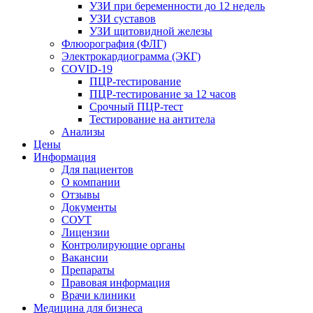
УЗИ при беременности до 12 недель
УЗИ суставов
УЗИ щитовидной железы
Флюорография (ФЛГ)
Электрокардиограмма (ЭКГ)
COVID-19
ПЦР-тестирование
ПЦР-тестирование за 12 часов
Срочный ПЦР-тест
Тестирование на антитела
Анализы
Цены
Информация
Для пациентов
О компании
Отзывы
Документы
СОУТ
Лицензии
Контролирующие органы
Вакансии
Препараты
Правовая информация
Врачи клиники
Медицина для бизнеса