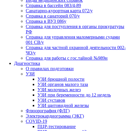
Виды медицинских справок
Справка в бассейн 083/4-89
Санатарно-курортная карта 072/у
Справка в санаторий 070/у
Справка в ВУЗ 086у
Справка для поступления в органы прокуратуры
РФ
Справка для управления маломерными судами
001 СВ/у
Справка для частной охранной деятельности 002-
ЧО/у
Справка для работы с гос.тайной №989н
Диагностика
О правилах подготовки
УЗИ
УЗИ брюшной полости
УЗИ органов малого таза
УЗИ молочных желез
УЗИ при беременности до 12 недель
УЗИ суставов
УЗИ щитовидной железы
Флюорография (ФЛГ)
Электрокардиограмма (ЭКГ)
COVID-19
ПЦР-тестирование