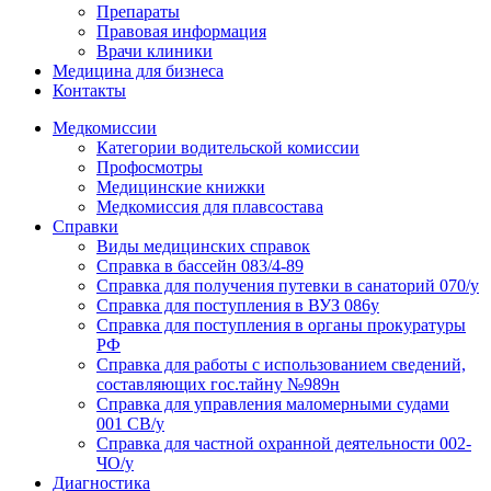
Препараты
Правовая информация
Врачи клиники
Медицина для бизнеса
Контакты
Медкомиссии
Категории водительской комиссии
Профосмотры
Медицинские книжки
Медкомиссия для плавсостава
Справки
Виды медицинских справок
Справка в бассейн 083/4-89
Справка для получения путевки в санаторий 070/у
Справка для поступления в ВУЗ 086у
Справка для поступления в органы прокуратуры
РФ
Справка для работы с использованием сведений,
составляющих гос.тайну №989н
Справка для управления маломерными судами
001 СВ/у
Справка для частной охранной деятельности 002-
ЧО/у
Диагностика