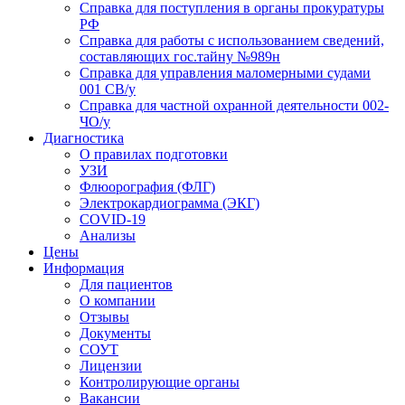
Справка для поступления в органы прокуратуры
РФ
Справка для работы с использованием сведений,
составляющих гос.тайну №989н
Справка для управления маломерными судами
001 СВ/у
Справка для частной охранной деятельности 002-
ЧО/у
Диагностика
О правилах подготовки
УЗИ
Флюорография (ФЛГ)
Электрокардиограмма (ЭКГ)
COVID-19
Анализы
Цены
Информация
Для пациентов
О компании
Отзывы
Документы
СОУТ
Лицензии
Контролирующие органы
Вакансии