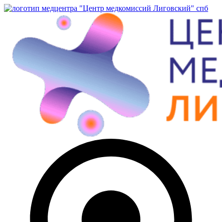
Перейти
к
содержимому