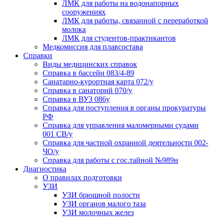
ЛМК для работы на водонапорных
сооружениях
ЛМК для работы, связанной с переработкой
молока
ЛМК для студентов-практикантов
Медкомиссия для плавсостава
Справки
Виды медицинских справок
Справка в бассейн 083/4-89
Санатарно-курортная карта 072/у
Справка в санаторий 070/у
Справка в ВУЗ 086у
Справка для поступления в органы прокуратуры
РФ
Справка для управления маломерными судами
001 СВ/у
Справка для частной охранной деятельности 002-
ЧО/у
Справка для работы с гос.тайной №989н
Диагностика
О правилах подготовки
УЗИ
УЗИ брюшной полости
УЗИ органов малого таза
УЗИ молочных желез