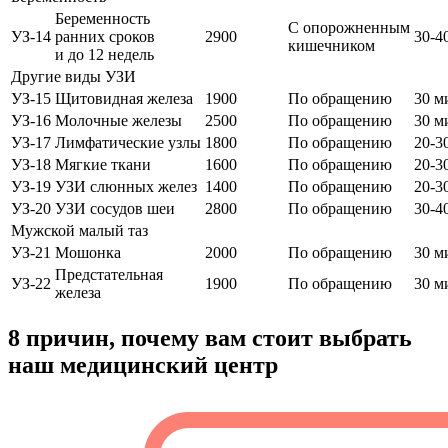
Беременность
С опорожненным
УЗ-14
ранних сроков
2900
30-4
кишечником
и до 12 недель
Другие виды УЗИ
УЗ-15
Щитовидная железа
1900
По обращению
30 м
УЗ-16
Молочные железы
2500
По обращению
30 м
УЗ-17
Лимфатические узлы
1800
По обращению
20-3
УЗ-18
Мягкие ткани
1600
По обращению
20-3
УЗ-19
УЗИ слюнных желез
1400
По обращению
20-3
УЗ-20
УЗИ сосудов шеи
2800
По обращению
30-4
Мужской малый таз
УЗ-21
Мошонка
2000
По обращению
30 м
Предстательная
УЗ-22
1900
По обращению
30 м
железа
8 причин,
почему вам стоит выбрать
наш медицинский центр