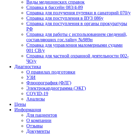
Виды медицинских справок
Справка в бассейн 083/4-89
Справка для получения путевки в санаторий 070/у
Справка для поступления в ВУЗ 086у
Справка для поступления в органы прокуратуры
РФ
Справка для работы с использованием сведений,
составляющих гос.тайну №989н
Справка для управления маломерными судами
001 СВ/у
Справка для частной охранной деятельности 002-
ЧО/у
Диагностика
О правилах подготовки
УЗИ
Флюорография (ФЛГ)
Электрокардиограмма (ЭКГ)
COVID-19
Анализы
Цены
Информация
Для пациентов
О компании
Отзывы
Документы