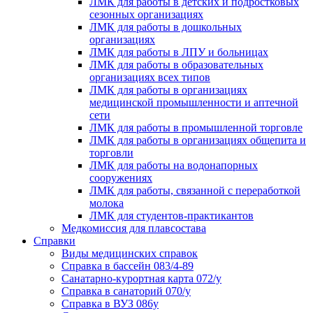
ЛМК для работы в детских и подростковых
сезонных организациях
ЛМК для работы в дошкольных
организациях
ЛМК для работы в ЛПУ и больницах
ЛМК для работы в образовательных
организациях всех типов
ЛМК для работы в организациях
медицинской промышленности и аптечной
сети
ЛМК для работы в промышленной торговле
ЛМК для работы в организациях общепита и
торговли
ЛМК для работы на водонапорных
сооружениях
ЛМК для работы, связанной с переработкой
молока
ЛМК для студентов-практикантов
Медкомиссия для плавсостава
Справки
Виды медицинских справок
Справка в бассейн 083/4-89
Санатарно-курортная карта 072/у
Справка в санаторий 070/у
Справка в ВУЗ 086у