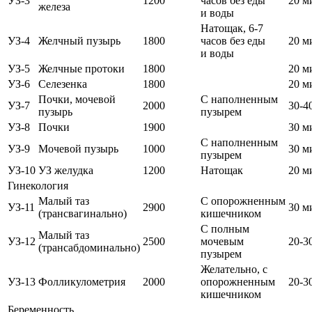
УЗ-3
1200
часов без еды
20 м
железа
и воды
Натощак, 6-7
УЗ-4
Желчный пузырь
1800
часов без еды
20 м
и воды
УЗ-5
Желчные протоки
1800
20 м
УЗ-6
Селезенка
1800
20 м
Почки, мочевой
С наполненным
УЗ-7
2000
30-4
пузырь
пузырем
УЗ-8
Почки
1900
30 м
С наполненным
УЗ-9
Мочевой пузырь
1000
30 м
пузырем
УЗ-10
УЗ желудка
1200
Натощак
20 м
Гинекология
Малый таз
С опорожненным
УЗ-11
2900
30 м
(трансвагинально)
кишечником
С полным
Малый таз
УЗ-12
2500
мочевым
20-3
(трансабдоминально)
пузырем
Желательно, с
УЗ-13
Фолликулометрия
2000
опорожненным
20-3
кишечником
Беременность