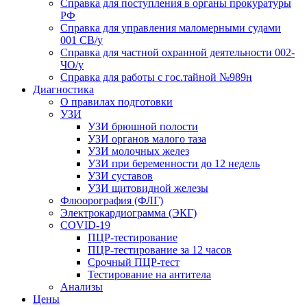
Справка для поступления в органы прокуратуры
РФ
Справка для управления маломерными судами
001 СВ/у
Справка для частной охранной деятельности 002-
ЧО/у
Справка для работы с гос.тайной №989н
Диагностика
О правилах подготовки
УЗИ
УЗИ брюшной полости
УЗИ органов малого таза
УЗИ молочных желез
УЗИ при беременности до 12 недель
УЗИ суставов
УЗИ щитовидной железы
Флюорография (ФЛГ)
Электрокардиограмма (ЭКГ)
COVID-19
ПЦР-тестирование
ПЦР-тестирование за 12 часов
Срочный ПЦР-тест
Тестирование на антитела
Анализы
Цены