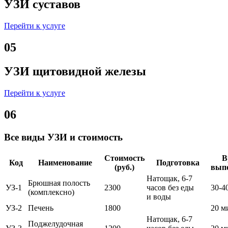
УЗИ суставов
Перейти к услуге
05
УЗИ щитовидной железы
Перейти к услуге
06
Все виды УЗИ и стоимость
Стоимость
В
Код
Наименование
Подготовка
(руб.)
вып
Натощак, 6-7
Брюшная полость
УЗ-1
2300
часов без еды
30-4
(комплексно)
и воды
УЗ-2
Печень
1800
20 м
Натощак, 6-7
Поджелудочная