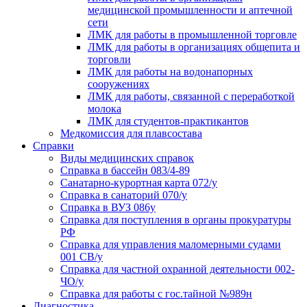
медицинской промышленности и аптечной
сети
ЛМК для работы в промышленной торговле
ЛМК для работы в организациях общепита и
торговли
ЛМК для работы на водонапорных
сооружениях
ЛМК для работы, связанной с переработкой
молока
ЛМК для студентов-практикантов
Медкомиссия для плавсостава
Справки
Виды медицинских справок
Справка в бассейн 083/4-89
Санатарно-курортная карта 072/у
Справка в санаторий 070/у
Справка в ВУЗ 086у
Справка для поступления в органы прокуратуры
РФ
Справка для управления маломерными судами
001 СВ/у
Справка для частной охранной деятельности 002-
ЧО/у
Справка для работы с гос.тайной №989н
Диагностика